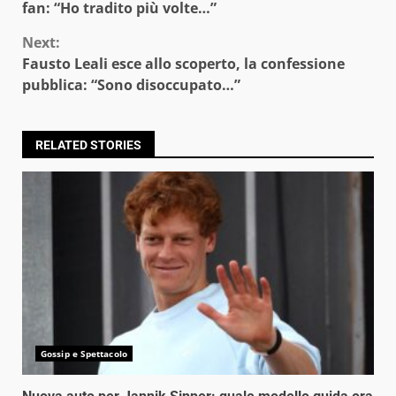
Reading
fan: “Ho tradito più volte…”
Next:
Fausto Leali esce allo scoperto, la confessione
pubblica: “Sono disoccupato…”
RELATED STORIES
Gossip e Spettacolo