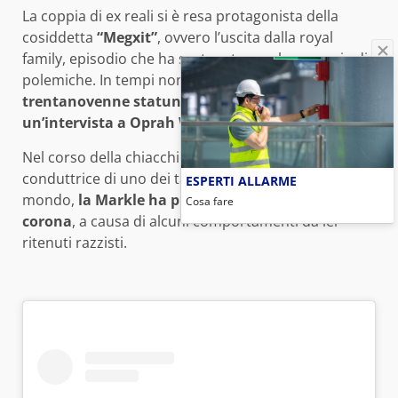
La coppia di ex reali si è resa protagonista della
cosiddetta
“Megxit”
, ovvero l’uscita dalla royal
family, episodio che ha scatenato una lunga serie di
polemiche. In tempi non sospetti invece,
la
trentanovenne statunitense ha rilasciato
un’intervista a Oprah Winfrey
insieme al marito.
Nel corso della chiacchierata con la celebre
conduttrice di uno dei talk show più famosi al
ESPERTI ALLARME
mondo,
la Markle ha puntato il dito contro la
Cosa fare
corona
, a causa di alcuni comportamenti da lei
ritenuti razzisti.