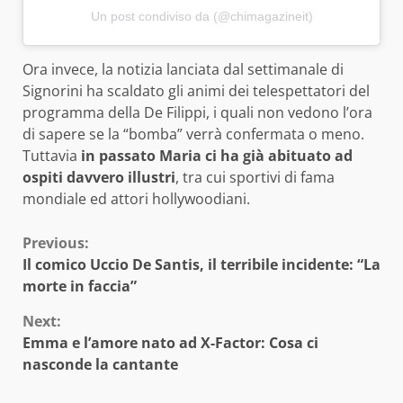
Un post condiviso da (@chimagazineit)
Ora invece, la notizia lanciata dal settimanale di
Signorini ha scaldato gli animi dei telespettatori del
programma della De Filippi, i quali non vedono l’ora
di sapere se la “bomba” verrà confermata o meno.
Tuttavia
in passato Maria ci ha già abituato ad
ospiti davvero illustri
, tra cui sportivi di fama
mondiale ed attori hollywoodiani.
Continue
Previous:
Il comico Uccio De Santis, il terribile incidente: “La
Reading
morte in faccia”
Next:
Emma e l’amore nato ad X-Factor: Cosa ci
nasconde la cantante