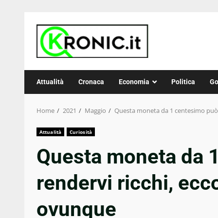
Skip
to
content
Attualità
Cronaca
Economia
Politica
Go
Home
2021
Maggio
Questa moneta da 1 centesimo può r
Attualità
Curiosità
Questa moneta da 
rendervi ricchi, ecco
ovunque