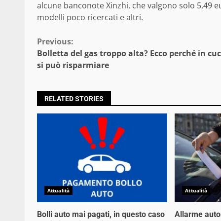
alcune banconote Xinzhi, che valgono solo 5,49 eu
modelli poco ricercati e altri.
Continue
Previous:
Bolletta del gas troppo alta? Ecco perché in cu
Reading
si può risparmiare
RELATED STORIES
Attualità
Attualità
Bolli auto mai pagati, in questo caso
Allarme auto