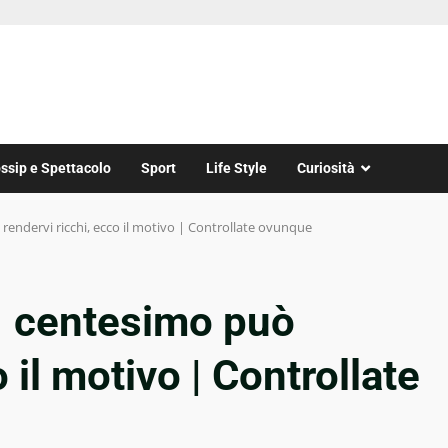
ssip e Spettacolo
Sport
Life Style
Curiosità
endervi ricchi, ecco il motivo | Controllate ovunque
1 centesimo può
 il motivo | Controllate