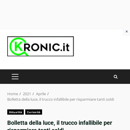
×
Skip
to
content
PRIMARY
MENU
Home
2021
Aprile
Bolletta della luce, il trucco infallibile per risparmiare tanti soldi
Attualità
Curiosità
Bolletta della luce, il trucco infallibile per