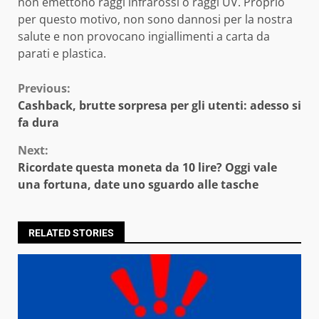
non emettono raggi infrarossi o raggi UV. Proprio
per questo motivo, non sono dannosi per la nostra
salute e non provocano ingiallimenti a carta da
parati e plastica.
Continue
Previous:
Cashback, brutte sorpresa per gli utenti: adesso si
Reading
fa dura
Next:
Ricordate questa moneta da 10 lire? Oggi vale
una fortuna, date uno sguardo alle tasche
RELATED STORIES