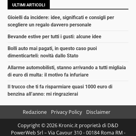
ULTIMI ARTICOLI
Gioielli da incidere: idee, significati e consigli per
scegliere un regalo davvero personale
Bevande estive per tutti i gusti: alcune idee
Bolli auto mai pagati, in questo caso puoi
dimenticarteli: novità dallo Stato
Allarme automobilisti, stanno arrivando a tutti migliaia
di euro di multa: il motivo fa infuriare
Il trucco che ti fa risparmiare quasi 1000 euro di
benzina all’anno: mi ringrazierai
Redazione
Privacy Policy
Disclaimer
Copyright © 2026 Kronic.it proprietà di D&D
PowerWeb Srl – Via Cavour 310 - 00184 Roma RM -