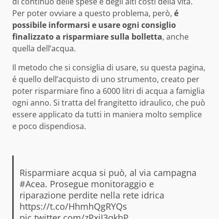
di continuo delle spese e degli alti costi della vita.
Per poter ovviare a questo problema, però,
é
possibile informarsi e usare ogni consiglio
finalizzato a risparmiare sulla bolletta
, anche
quella dell’acqua.
Il metodo che si consiglia di usare, su questa pagina,
é quello dell’acquisto di uno strumento, creato per
poter risparmiare fino a 6000 litri di acqua a famiglia
ogni anno. Si tratta del frangitetto idraulico, che può
essere applicato da tutti in maniera molto semplice
e poco dispendiosa.
Risparmiare acqua si può, al via campagna
#Acea
. Prosegue monitoraggio e
riparazione perdite nella rete idrica
https://t.co/HhmhQgRYQs
pic.twitter.com/zPxjJ3qkhP