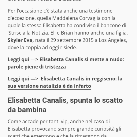
Per l’occasione c’è stata anche una testimone
d’eccezione, quella Maddalena Corvaglia con la
quale la stessa Elisabetta ha condiviso il bancone di
‘Striscia la Notizia. Eli e Brian hanno anche una figlia,
Skyler Eva,
nata il 29 settembre 2015 a Los Angeles,
dove la coppia ad oggi risiede.
Leggi qui —>
Elisabetta Canalis si mette a nudo:
parole piene di tristezza
Leggi qui —>
Elisabetta Canalis in reggiseno: la
sua versione natalizia è da infarto
Elisabetta Canalis, spunta lo scatto
da bambina
Come accade per tanti vip, anche nel caso di
Elisabetta provocano sempre grande curiosità gli
scatti che emergono e che la ritraggono da