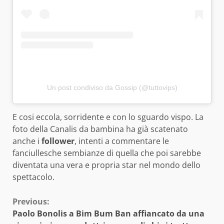
Un post condiviso da Gossip (@tuttovips)
E cosi eccola, sorridente e con lo sguardo vispo. La
foto della Canalis da bambina ha già scatenato
anche i
follower
, intenti a commentare le
fanciullesche sembianze di quella che poi sarebbe
diventata una vera e propria star nel mondo dello
spettacolo.
Continue
Previous:
Paolo Bonolis a Bim Bum Ban affiancato da una