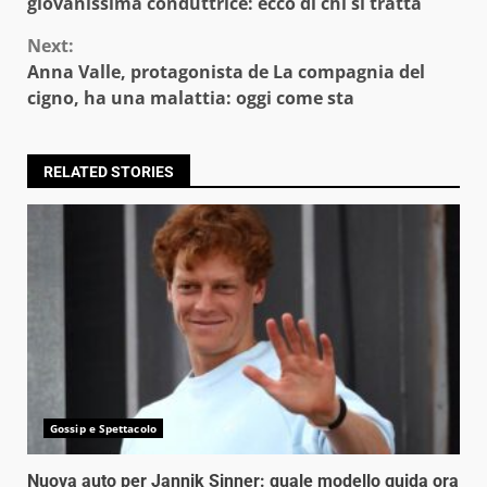
Reading
giovanissima conduttrice: ecco di chi si tratta
Next:
Anna Valle, protagonista de La compagnia del
cigno, ha una malattia: oggi come sta
RELATED STORIES
Gossip e Spettacolo
Nuova auto per Jannik Sinner: quale modello guida ora