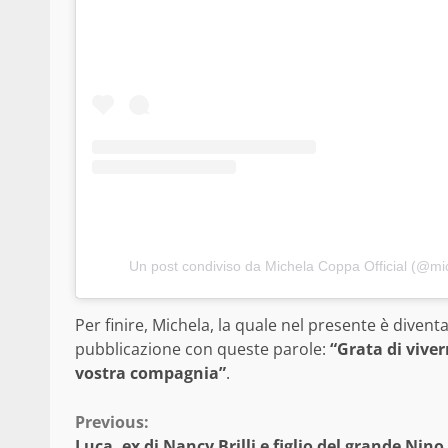
Un post condiviso da Michela Coppa Official (@mic
Per finire, Michela, la quale nel presente è divent
pubblicazione con queste parole:
“Grata di vive
vostra compagnia”
.
Continue
Previous:
Luca, ex di Nancy Brilli e figlio del grande Nino