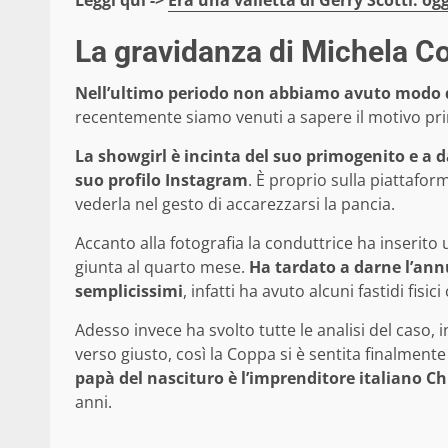
Leggi qui ->
Era una valletta di Gerry Scotti: ogg
La gravidanza di Michela C
Nell’ultimo periodo non abbiamo avuto modo di
recentemente siamo venuti a sapere il motivo prin
La showgirl è incinta del suo primogenito e a dar
suo profilo Instagram
. È proprio sulla piattafo
vederla nel gesto di accarezzarsi la pancia.
Accanto alla fotografia la conduttrice ha inserito
giunta al quarto mese.
Ha tardato a darne l’ann
semplicissimi
, infatti ha avuto alcuni fastidi fisi
Adesso invece ha svolto tutte le analisi del caso,
verso giusto, così la Coppa si è sentita finalmente 
papà del nascituro è l’imprenditore italiano Ch
anni.