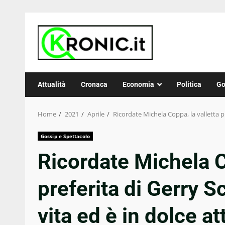
Skip
to
content
Attualità
Cronaca
Economia
Politica
Go
Home
2021
Aprile
Ricordate Michela Coppa, la valletta p
Gossip e Spettacolo
Ricordate Michela C
preferita di Gerry S
vita ed è in dolce at