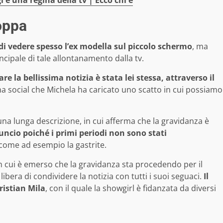
i è una regina della tv | Ecco chi è
oppa
 vedere spesso l’ex modella sul piccolo schermo
, ma
cipale di tale allontanamento dalla tv.
e la bellissima notizia è stata lei stessa, attraverso il
rma social che Michela ha caricato uno scatto in cui possiamo
 una lunga descrizione, in cui afferma che la gravidanza è
uncio poiché i primi periodi non sono stati
ci come ad esempio la gastrite.
 in cui è emerso che la gravidanza sta procedendo per il
libera di condividere la notizia con tutti i suoi seguaci.
Il
ristian Mila
, con il quale la showgirl è fidanzata da diversi