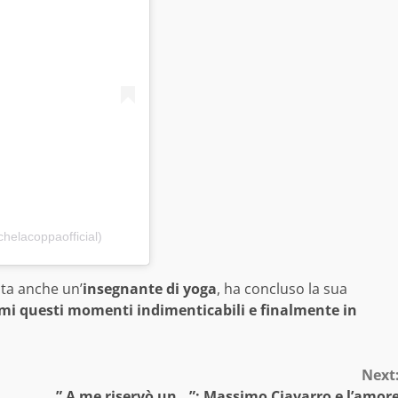
helacoppaofficial)
ata anche un’
insegnante di yoga
, ha concluso la sua
rmi questi momenti indimenticabili e finalmente in
Next
” A me riservò un…”: Massimo Ciavarro e l’amor