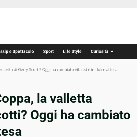
ssip e Spettacolo
Sport
Life Style
Curiosità
referita di Gerry Scotti? Oggi ha cambiato vita ed è in dolce attesa
oppa, la valletta
cotti? Oggi ha cambiato
tesa