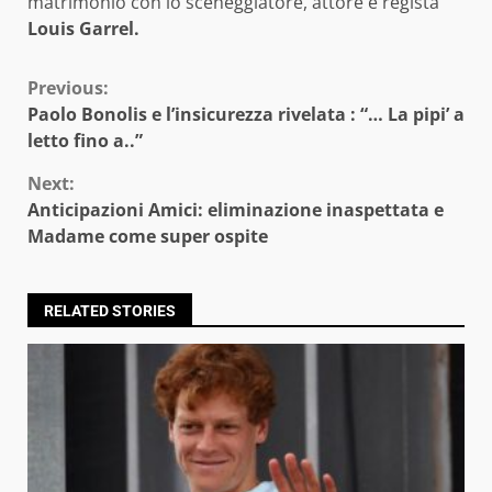
matrimonio con lo sceneggiatore, attore e regista
Louis Garrel.
Continue
Previous:
Paolo Bonolis e l’insicurezza rivelata : “… La pipi’ a
Reading
letto fino a..”
Next:
Anticipazioni Amici: eliminazione inaspettata e
Madame come super ospite
RELATED STORIES