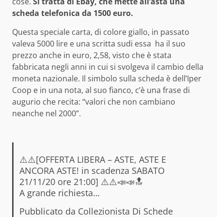
cose.
Si tratta di Ebay, che mette all’asta una
scheda telefonica da 1500 euro.
Questa speciale carta, di colore giallo, in passato
valeva 5000 lire e una scritta sudi essa ha il suo
prezzo anche in euro, 2,58, visto che è stata
fabbricata negli anni in cui si svolgeva il cambio della
moneta nazionale. Il simbolo sulla scheda è dell’Iper
Coop e in una nota, al suo fianco, c’è una frase di
augurio che recita: “valori che non cambiano
neanche nel 2000”.
⚠️⚠️[OFFERTA LIBERA – ASTE, ASTE E
ANCORA ASTE! in scadenza SABATO
21/11/20 ore 21:00] ⚠️⚠️📣📣🔝
A grande richiesta…
Pubblicato da
Collezionista Di Schede