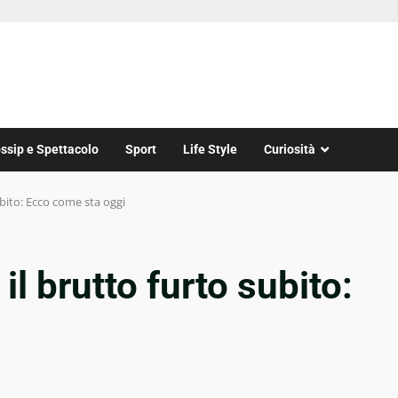
ssip e Spettacolo
Sport
Life Style
Curiosità
ubito: Ecco come sta oggi
il brutto furto subito: