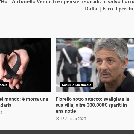
 “Ho
Antonello Venditti e i pensieri suicidi: lo salvó Luci
Dalla | Ecco il perch
acolo
Gossip e Spettacolo
nel mondo: è morta una
Fiorello sotto attacco: svaligiata la
ndaria
sua villa, oltre 300.000€ spariti in
una notte
25
12 Agosto 2025