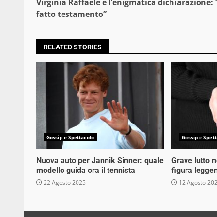
Virginia Raffaele e l’enigmatica dichiarazione:
Reading
fatto testamento”
RELATED STORIES
Gossip e Spettacolo
Gossip e Spett
Nuova auto per Jannik Sinner: quale
Grave lutto 
modello guida ora il tennista
figura legge
22 Agosto 2025
12 Agosto 20