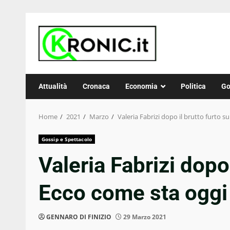
Skip
to
content
Attualità
Cronaca
Economia
Politica
Go
Home
2021
Marzo
Valeria Fabrizi dopo il brutto furto s
Gossip e Spettacolo
Valeria Fabrizi dopo 
Ecco come sta oggi
GENNARO DI FINIZIO
29 Marzo 2021