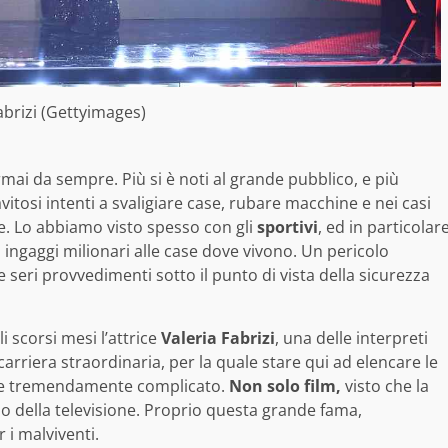
abrizi (Gettyimages)
ormai da sempre. Più si è noti al grande pubblico, e più
lavitosi intenti a svaligiare case, rubare macchine e nei casi
ne. Lo abbiamo visto spesso con gli
sportivi
, ed in particolar
li ingaggi milionari alle case dove vivono. Un pericolo
seri provvedimenti sotto il punto di vista della sicurezza
i scorsi mesi l’attrice
Valeria Fabrizi
, una delle interpreti
arriera straordinaria, per la quale stare qui ad elencare le
ebbe tremendamente complicato.
Non solo film,
visto che la
o della televisione. Proprio questa grande fama,
 i malviventi.