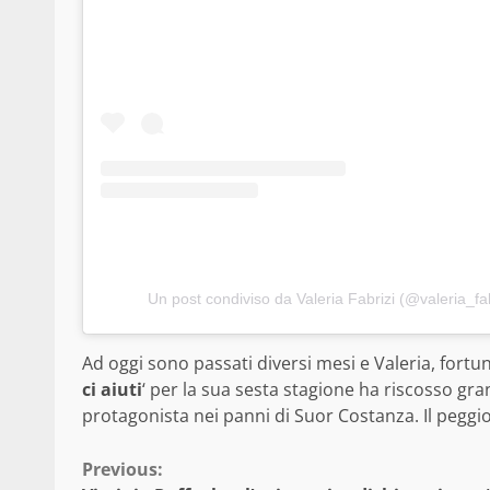
Un post condiviso da Valeria Fabrizi (@valeria_fab
Ad oggi sono passati diversi mesi e Valeria, fortun
ci aiuti
‘ per la sua sesta stagione ha riscosso gra
protagonista nei panni di Suor Costanza. Il peggio
Continue
Previous: