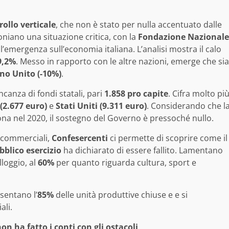
rollo verticale
, che non è stato per nulla accentuato dalle
moniano una situazione critica, con la
Fondazione Nazionale
l’emergenza sull’economia italiana. L’analisi mostra il calo
9,2%
. Messo in rapporto con le altre nazioni, emerge che sia
no Unito (-10%)
.
canza di fondi statali, pari
1.858 pro capite
. Cifra molto pi
(2.677 euro)
e
Stati Uniti (9.311 euro)
. Considerando che l
sona nel 2020, il sostegno del Governo è pressoché nullo.
 commerciali,
Confesercenti
ci permette di scoprire come il
bblico esercizio
ha dichiarato di essere fallito. Lamentano
lloggio, al
60%
per quanto riguarda cultura, sport e
sentano l’
85%
delle unità produttive chiuse e e si
ali.
on ha fatto i conti con gli ostacoli