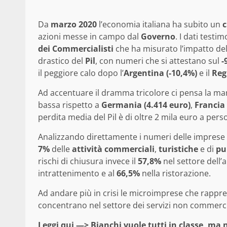
Da
marzo 2020
l’economia italiana ha subito un
c
azioni messe in campo dal
Governo
. I dati testi
dei Commercialisti
che ha misurato l’impatto del
drastico del
Pil
, con numeri che si attestano sul
-
il peggiore calo dopo l’
Argentina (-10,4%)
e il
Reg
Ad accentuare il dramma tricolore ci pensa la man
bassa rispetto a
Germania (4.414 euro)
,
Francia 
perdita media del Pil è di oltre 2 mila euro a per
Analizzando direttamente i numeri delle imprese
7%
delle
attività commerciali
,
turistiche
e di
pu
rischi di chiusura invece il
57,8%
nel settore dell’a
intrattenimento e al
66,5%
nella ristorazione.
Ad andare più in crisi le microimprese che rappre
concentrano nel settore dei servizi non commerci
Leggi qui —>
Bianchi vuole tutti in classe, ma n