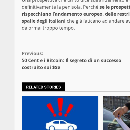
Una prospettiva che tanto dice sull’andamento e 
definitivamente la penisola. Perché
se le prospet
rispecchiano l’andamento europeo, delle restri
spalle degli italiani
che già faticano ad andare av
da ormai troppo tempo.
Continue
Previous:
50 Cent e i Bitcoin: Il segreto di un successo
Reading
costruito sui $$$
RELATED STORIES