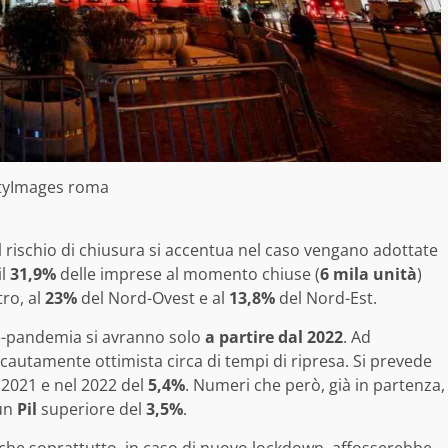
tyImages roma
l rischio di chiusura si accentua nel caso vengano adottate
il
31,9%
delle imprese al momento chiuse (
6 mila unità
)
ro, al
23%
del Nord-Ovest e al
13,8%
del Nord-Est.
re-pandemia si avranno solo
a partire dal 2022
. Ad
cautamente ottimista circa di tempi di ripresa. Si prevede
 2021 e nel 2022 del
5,4%
. Numeri che però, già in partenza,
 un
Pil
superiore del
3,5%
.