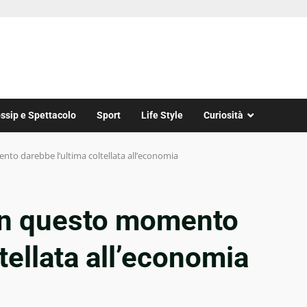
ssip e Spettacolo
Sport
Life Style
Curiosità
to darebbe l’ultima coltellata all’economia
in questo momento
tellata all’economia