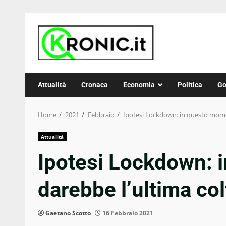
Skip
to
content
Attualità
Cronaca
Economia
Politica
Go
Home
2021
Febbraio
Ipotesi Lockdown: in questo momen
Attualità
Ipotesi Lockdown: 
darebbe l’ultima col
Gaetano Scotto
16 Febbraio 2021