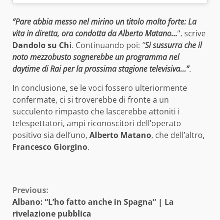
“Pare abbia messo nel mirino un titolo molto forte: La
vita in diretta, ora condotta da Alberto Matano…
“, scrive
Dandolo su Chi
. Continuando poi:
“
Si sussurra che il
noto mezzobusto sognerebbe un programma nel
daytime di Rai per la prossima stagione televisiva…”
.
In conclusione, se le voci fossero ulteriormente
confermate, ci si troverebbe di fronte a un
succulento rimpasto che lascerebbe attoniti i
telespettatori, ampi riconoscitori dell’operato
positivo sia dell’uno,
Alberto Matano
, che dell’altro,
Francesco Giorgino
.
Continue
Previous:
Albano: “L’ho fatto anche in Spagna” | La
Reading
rivelazione pubblica