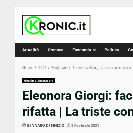
Skip
to
content
Attualità
Cronaca
Economia
Politica
Go
Home
2021
Febbraio
Eleonora Giorgi: facevo orrore e mi
Gossip e Spettacolo
Eleonora Giorgi: fa
rifatta | La triste c
GENNARO DI FINIZIO
8 Febbraio 2021