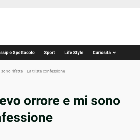
ssip e Spettacolo
Sport
Life Style
Curiosità
 sono rifatta | La triste confessione
cevo orrore e mi sono
onfessione