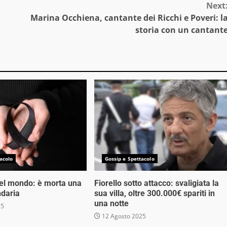
Next
Marina Occhiena, cantante dei Ricchi e Poveri: l
storia con un cantant
acolo
Gossip e Spettacolo
nel mondo: è morta una
Fiorello sotto attacco: svaligiata la
ndaria
sua villa, oltre 300.000€ spariti in
una notte
25
12 Agosto 2025