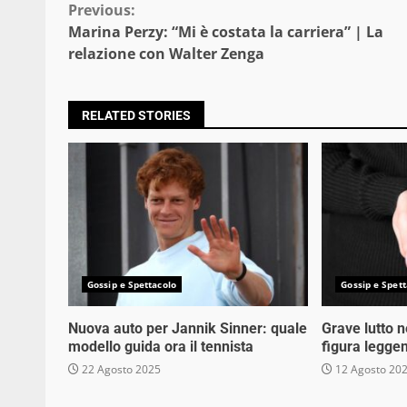
Continue
Previous:
Marina Perzy: “Mi è costata la carriera” | La
Reading
relazione con Walter Zenga
RELATED STORIES
Gossip e Spettacolo
Gossip e Spett
Nuova auto per Jannik Sinner: quale
Grave lutto 
modello guida ora il tennista
figura legge
22 Agosto 2025
12 Agosto 20