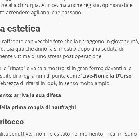
ie alla chirurgia. Attrice, ma anche regista, opinionista e
luta arrendere agli anni che passano.
ia estetica
e raffronto con vecchie foto che la ritraggono in giovane età
gico. Già qualche anno fa si mostrò dopo una seduta di
mente vittima di uno stress post operazione.
le “rinata” e volta a mostrarsi in gran forma davanti alle
 ospite di programmi di punta come
‘Live-Non è la D’Urso’,
brezza di rifarsi in look, in senso molto ampio.
ento: arriva la sua difesa
della prima coppia di naufraghi
 ritocco
alità seduttive… non ho esitato nel momento in cui mi sono