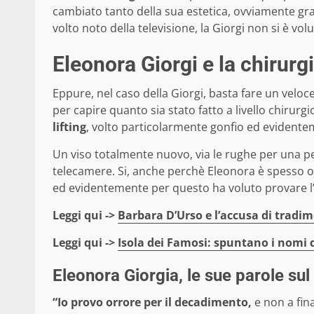
cambiato tanto della sua estetica, ovviamente graz
volto noto della televisione, la Giorgi non si è vo
Eleonora Giorgi e la chirurg
Eppure, nel caso della Giorgi, basta fare un veloc
per capire quanto sia stato fatto a livello chirur
lifting
, volto particolarmente gonfio ed evidente
Un viso totalmente nuovo, via le rughe per una pel
telecamere. Si, anche perchè Eleonora è spesso
ed evidentemente per questo ha voluto provare l’e
Leggi qui ->
Barbara D’Urso e l’accusa di tradim
Leggi qui ->
Isola dei Famosi: spuntano i nomi 
Eleonora Giorgia, le sue parole sul
“Io provo orrore per il decadimento,
e non a fin