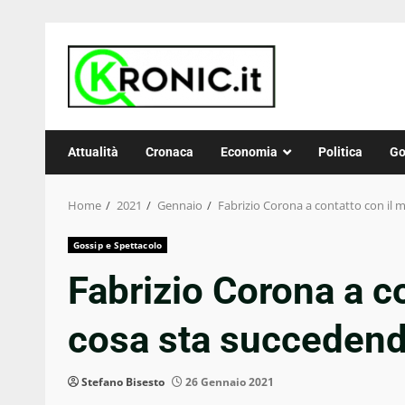
Skip
to
content
Attualità
Cronaca
Economia
Politica
Go
Home
2021
Gennaio
Fabrizio Corona a contatto con il 
Gossip e Spettacolo
Fabrizio Corona a c
cosa sta succeden
Stefano Bisesto
26 Gennaio 2021