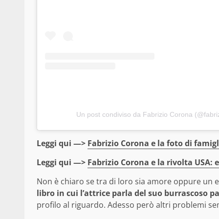
Un post condiviso da Fabrizio Corona (@fabri
Leggi qui —>
Fabrizio Corona e la foto di famig
Leggi qui —>
Fabrizio Corona e la rivolta USA:
Non è chiaro se tra di loro sia amore oppure un 
libro in cui l’attrice parla del suo burrascoso p
profilo al riguardo. Adesso però altri problemi 