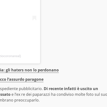
ziocoronareal)
lia: gli haters non lo perdonano
 ecco l’assurdo paragone
espediente pubblicitario.
Di recente infatti è uscito un
assato
e l’ex re dei paparazzi ha condiviso molte foto sul su
sembrano preoccuparlo.