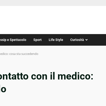
ssip e Spettacolo
Sport
Life Style
Curiosità
medico: cosa sta succedendo
ontatto con il medico:
do