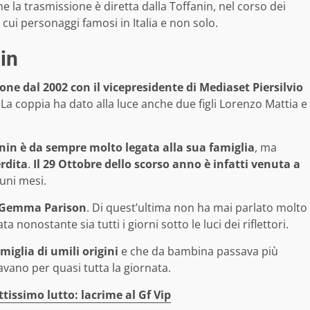
he la trasmissione è diretta dalla Toffanin, nel corso dei
cui personaggi famosi in Italia e non solo.
nin
ne dal 2002 con il vicepresidente di Mediaset Piersilvio
o. La coppia ha dato alla luce anche due figli Lorenzo Mattia e
anin è da sempre molto legata alla sua famiglia
, ma
rdita
.
Il 29 Ottobre dello scorso anno è infatti venuta a
cuni mesi.
è Gemma Parison
. Di quest’ultima non ha mai parlato molto
nonostante sia tutti i giorni sotto le luci dei riflettori.
miglia di umili origini
e che da bambina passava più
avano per quasi tutta la giornata.
ttissimo lutto: lacrime al Gf Vip