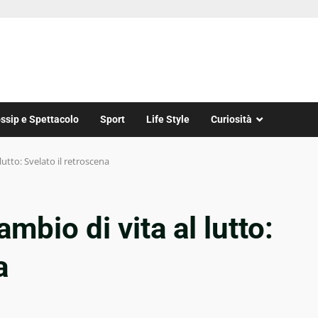
ssip e Spettacolo
Sport
Life Style
Curiosità
 lutto: Svelato il retroscena
ambio di vita al lutto:
a