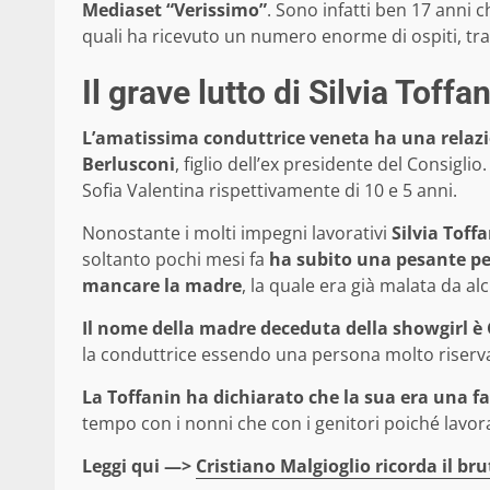
Mediaset “Verissimo”
. Sono infatti ben 17 anni c
quali ha ricevuto un numero enorme di ospiti, tra 
Il grave lutto di Silvia Toffa
L’amatissima conduttrice veneta ha una relazio
Berlusconi
, figlio dell’ex presidente del Consigli
Sofia Valentina rispettivamente di 10 e 5 anni.
Nonostante i molti impegni lavorativi
Silvia Toff
soltanto pochi mesi fa
ha subito una pesante pe
mancare la madre
, la quale era già malata da al
Il nome della madre deceduta della showgirl 
la conduttrice essendo una persona molto riservata 
La Toffanin ha dichiarato che la sua era una fa
tempo con i nonni che con i genitori poiché lavor
Leggi qui —>
Cristiano Malgioglio ricorda il bru