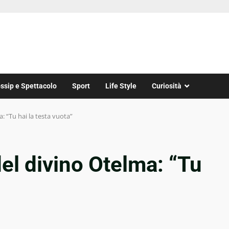
ssip e Spettacolo
Sport
Life Style
Curiosità
: “Tu hai la testa vuota”
del divino Otelma: “Tu