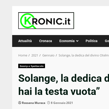
Skip
to
content
Attualità
Cronaca
Economia
Politica
Go
Home
2021
Gennaio
Solange, la dedica del divino Otelma
Gossip e Spettacolo
Solange, la dedica 
hai la testa vuota”
Rossana Muraca
8 Gennaio 2021