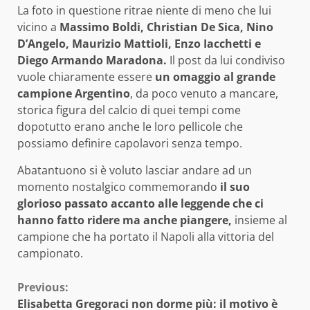
La foto in questione ritrae niente di meno che lui
vicino a
Massimo Boldi, Christian De Sica, Nino
D’Angelo, Maurizio Mattioli, Enzo Iacchetti e
Diego Armando Maradona.
Il post da lui condiviso
vuole chiaramente essere
un omaggio al grande
campione Argentino
, da poco venuto a mancare,
storica figura del calcio di quei tempi come
dopotutto erano anche le loro pellicole che
possiamo definire capolavori senza tempo.
Abatantuono si è voluto lasciar andare ad un
momento nostalgico commemorando
il suo
glorioso passato accanto alle leggende che ci
hanno fatto ridere ma anche piangere,
insieme al
campione che ha portato il Napoli alla vittoria del
campionato.
Continue
Previous:
Elisabetta Gregoraci non dorme più: il motivo è