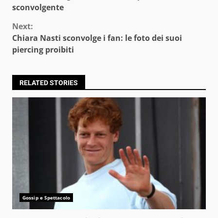
Reading
sconvolgente
Next:
Chiara Nasti sconvolge i fan: le foto dei suoi
piercing proibiti
RELATED STORIES
Gossip e Spettacolo