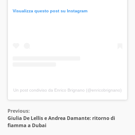
Visualizza questo post su Instagram
Un post condiviso da Enrico Brignano (@enricobrignano)
Continue
Previous:
Giulia De Lellis e Andrea Damante: ritorno di
Reading
fiamma a Dubai