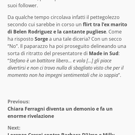
suoi follower.
Da qualche tempo circolava infatti il pettegolezzo
secondo cui sarebbe in corso un
flirt tra l’ex marito
di Belen Rodriguez e la cantante pugliese
. Come
ha risposto
Sorge
a una tale diceria? Con un secco
“No”. Il paparazzo ha poi proseguito delineando una
sorta di ritratto del presentatore di
Made in Sud
:
“
Stefano è un battitore libero… e vola […] gli piace
divertirsi e non ci trovo nulla di sbagliato visto che per il
momento non ha impegni sentimentali che io sappia
”.
Continue
Previous:
Chiara Ferragni diventa un demonio e fa un
Reading
enorme rivelazione
Next:
Lorenzo Crespi contro Barbara D’Urso e Milly