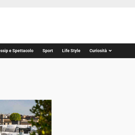
ssip e Spettacolo
Sport
Life Style
Curiosità