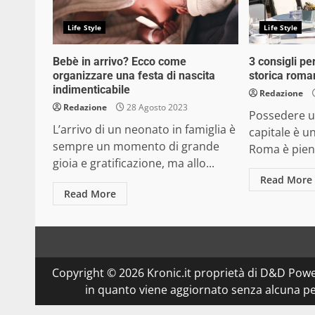
Life Style
Life Style
Bebè in arrivo? Ecco come
3 consigli p
organizzare una festa di nascita
storica roma
indimenticabile
Redazione
Redazione
28 Agosto 2023
Possedere un
L’arrivo di un neonato in famiglia è
capitale è u
sempre un momento di grande
Roma è piena 
gioia e gratificazione, ma allo...
Read More
Read More
Copyright © 2026 Kronic.it proprietà di D&D Powe
in quanto viene aggiornato senza alcuna per