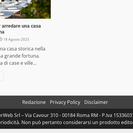
er arredare una casa
na
18 Agosto 2023
a casa storica nella
na grande fortuna.
di case e ville...
Redazione
Privacy Policy
Disclaimer
rWeb Srl – Via Cavour 310 - 00184 Roma RM - P.Iva 153360310
iodicità. Non può pertanto considerarsi un prodotto editoria