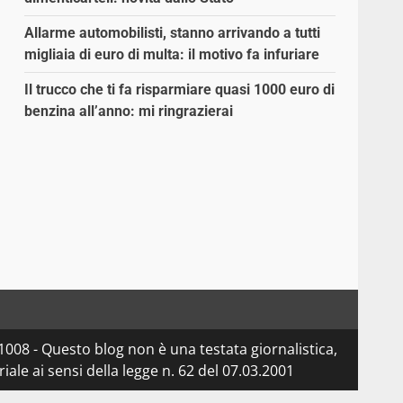
Allarme automobilisti, stanno arrivando a tutti
migliaia di euro di multa: il motivo fa infuriare
Il trucco che ti fa risparmiare quasi 1000 euro di
benzina all’anno: mi ringrazierai
08 - Questo blog non è una testata giornalistica,
le ai sensi della legge n. 62 del 07.03.2001