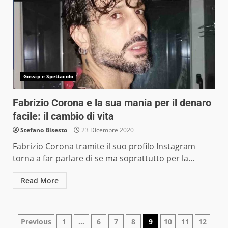
Gossip e Spettacolo
Fabrizio Corona e la sua mania per il denaro
facile: il cambio di vita
Stefano Bisesto
23 Dicembre 2020
Fabrizio Corona tramite il suo profilo Instagram
torna a far parlare di se ma soprattutto per la...
Read More
Navigazione
Previous
1
…
6
7
8
9
10
11
12