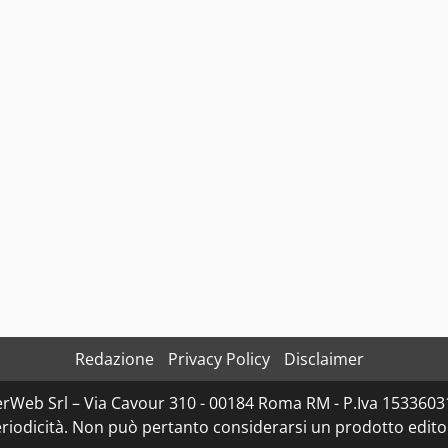
Redazione
Privacy Policy
Disclaimer
rWeb Srl – Via Cavour 310 - 00184 Roma RM - P.Iva 153360310
iodicità. Non può pertanto considerarsi un prodotto editoria