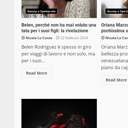
Gossip e Spettacolo
Gossip e Spett
Belen, perché non ha mai voluto una
Oriana Marzol
tata per i suoi figli: la rivelazione
pochissima s
Nicola Lo Conte
22 Febbraio 2024
Nicola Lo Co
Belen Rodriguez è spesso in giro
Oriana Marzo
per viaggi di lavoro e non solo, ma
bellezza pr
per i suoi...
venezuelana
piano da cap
Read More
Read More