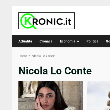
Skip
to
content
Attualità
Cronaca
Economia
Politica
Go
Home
Nicola Lo Conte
Nicola Lo Conte