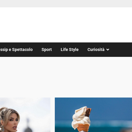
ssip e Spettacolo
Sport
Life Style
Curiosità