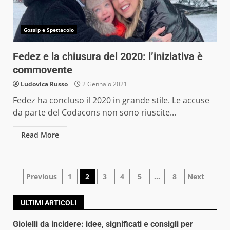
Gossip e Spettacolo
Fedez e la chiusura del 2020: l’iniziativa è
commovente
Ludovica Russo
2 Gennaio 2021
Fedez ha concluso il 2020 in grande stile. Le accuse
da parte del Codacons non sono riuscite...
Read More
Navigazione
Previous
1
2
3
4
5
…
8
Next
articoli
ULTIMI ARTICOLI
Gioielli da incidere: idee, significati e consigli per