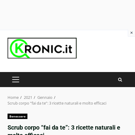
×
Skip
to
content
PRIMARY
MENU
Home
2021
Gennaio
Scrub corpo “fai da te”: 3 ricette naturali e molto efficaci
Benessere
Scrub corpo “fai da te”: 3 ricette naturali e