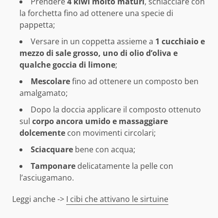
Prendere
4 kiwi molto maturi
, schiacciare con
la forchetta fino ad ottenere una specie di
pappetta;
Versare in un coppetta assieme a
1 cucchiaio e
mezzo di sale grosso, uno di olio d’oliva e
qualche goccia di limone
;
Mescolare
fino ad ottenere un composto ben
amalgamato;
Dopo la doccia applicare il composto ottenuto
sul
corpo ancora umido e massaggiare
dolcemente
con movimenti circolari;
Sciacquare
bene con acqua;
Tamponare
delicatamente la pelle con
l’asciugamano.
Leggi anche ->
I cibi che attivano le sirtuine