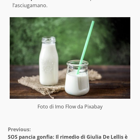
l’asciugamano.
Foto di
Imo Flow
da
Pixabay
Continue
Previous:
SOS pancia gonfia: Il rimedio di Giulia De Lellis è