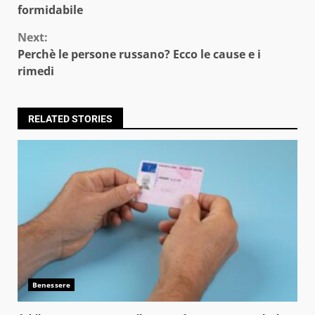
Reading
formidabile
Next:
Perchè le persone russano? Ecco le cause e i
rimedi
RELATED STORIES
Benessere