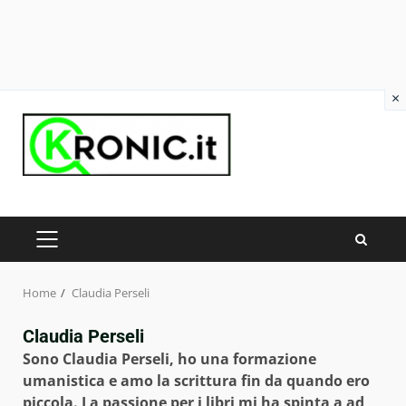
×
Skip
to
content
PRIMARY
MENU
Home
Claudia Perseli
Claudia Perseli
Sono Claudia Perseli, ho una formazione
umanistica e amo la scrittura fin da quando ero
piccola. La passione per i libri mi ha spinta a ad