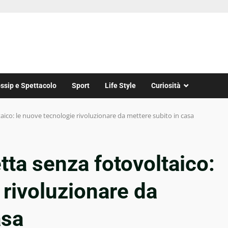
ssip e Spettacolo
Sport
Life Style
Curiosità
taico: le nuove tecnologie rivoluzionare da mettere subito in casa
tta senza fotovoltaico:
 rivoluzionare da
asa