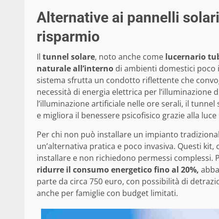
Alternative ai pannelli solar
risparmio
Il
tunnel solare
, noto anche come
lucernario tu
naturale all’interno
di ambienti domestici poco il
sistema sfrutta un condotto riflettente che convogl
necessità di energia elettrica per l’illuminazio
l’illuminazione artificiale nelle ore serali, il tunn
e migliora il benessere psicofisico grazie alla luce
Per chi non può installare un impianto tradizional
un’alternativa pratica e poco invasiva. Questi kit, 
installare e non richiedono permessi complessi
ridurre il consumo energetico fino al 20%,
abbat
parte da circa 750 euro, con possibilità di detraz
anche per famiglie con budget limitati.