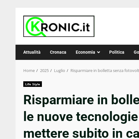
Skip
to
content
Attualità
Cronaca
Economia
Politica
Go
Home
2025
Luglio
Risparmiare in bolletta senza fotovol
Life Style
Risparmiare in bolle
le nuove tecnologie
mettere subito in c