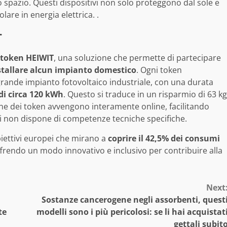
o spazio. Questi dispositivi non solo proteggono dal sole e
lare in energia elettrica. .
T
token HEIWIT
, una soluzione che permette di partecipare
stallare alcun impianto domestico
. Ogni token
grande impianto fotovoltaico industriale, con una durata
i circa 120 kWh
. Questo si traduce in un risparmio di 63 kg
one dei token avvengono interamente online, facilitando
hi non dispone di competenze tecniche specifiche.
biettivi europei che mirano a
coprire il 42,5% dei consumi
ffrendo un modo innovativo e inclusivo per contribuire alla
Next
Sostanze cancerogene negli assorbenti, quest
te
modelli sono i più pericolosi: se li hai acquistat
gettali subit