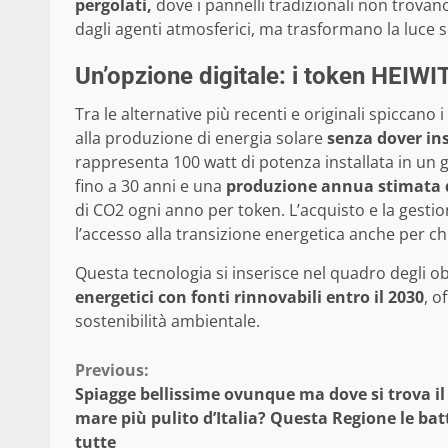
pergolati,
dove i pannelli tradizionali non trovan
dagli agenti atmosferici, ma trasformano la luce so
Un’opzione digitale: i token HEIWI
Tra le alternative più recenti e originali spiccano i
alla produzione di energia solare
senza dover in
rappresenta 100 watt di potenza installata in un 
fino a 30 anni e una
produzione annua stimata d
di CO2 ogni anno per token. L’acquisto e la gesti
l’accesso alla transizione energetica anche per c
Questa tecnologia si inserisce nel quadro degli o
energetici con fonti rinnovabili entro il 2030
, o
sostenibilità ambientale.
Continue
Previous:
Spiagge bellissime ovunque ma dove si trova il
Reading
mare più pulito d’Italia? Questa Regione le bat
tutte