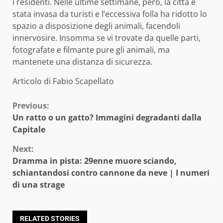
i residenti. Nelle ultime settimane, però, la città è
stata invasa da turisti e l’eccessiva folla ha ridotto lo
spazio a disposizione degli animali, facendoli
innervosire. Insomma se vi trovate da quelle parti,
fotografate e filmante pure gli animali, ma
mantenete una distanza di sicurezza.
Articolo di Fabio Scapellato
Continue
Previous:
Un ratto o un gatto? Immagini degradanti dalla
Reading
Capitale
Next:
Dramma in pista: 29enne muore sciando,
schiantandosi contro cannone da neve | I numeri
di una strage
RELATED STORIES