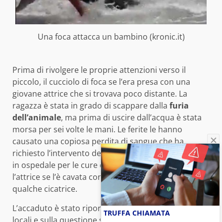
Una foca attacca un bambino (kronic.it)
Prima di rivolgere le proprie attenzioni verso il
piccolo, il cucciolo di foca se l’era presa con una
giovane attrice che si trovava poco distante. La
ragazza è stata in grado di scappare dalla
furia
dell’animale
, ma prima di uscire dall’acqua è stata
morsa per sei volte le mani. Le ferite le hanno
causato una copiosa perdita di sangue che ha
richiesto l’intervento dell’ambulanza ed il trasporto
in ospedale per le cure del caso. Chiaramente
l’attrice se l’è cavata con un grande spavento e
qualche cicatrice.
L’accaduto è stato riportato su tutti i quotidiani
TRUFFA CHIAMATA
locali e sulla questione si è espresso anche il sindaco