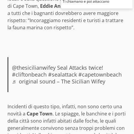
Ti chiamano e poi attaccano
di Cape Town,
Eddie Andrews
, il quale ha ricordato
a tutti che i bagnanti dovrebbero avere maggiore
rispetto: “Incoraggiamo residenti e turisti a trattare
la fauna marina con rispetto”.
@thesicilianwifey
Seal Attacks twice!
#cliftonbeach
#sealattack
#capetownbeach
♬ original sound – The Sicilian Wifey
Incidenti di questo tipo, infatti, non sono certo una
novità a
Cape Town
. Le spiagge, le banchine e i porti
della città sono infatti abitati dalle foche, le quali
generalmente convivono senza troppi problemi con