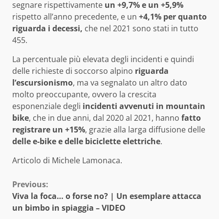
segnare rispettivamente
un +9,7% e un +5,9%
rispetto all’anno precedente, e un
+4,1% per quanto
riguarda i decessi,
che nel 2021 sono stati in tutto
455.
La percentuale più elevata degli incidenti e quindi
delle richieste di soccorso alpino
riguarda
l’escursionismo
, ma va segnalato un altro dato
molto preoccupante, ovvero la crescita
esponenziale degli
incidenti avvenuti in mountain
bike
, che in due anni, dal 2020 al 2021, hanno
fatto
registrare un +15%
, grazie alla larga diffusione delle
delle e-bike e delle biciclette elettriche
.
Articolo di Michele Lamonaca.
Continue
Previous:
Viva la foca… o forse no? | Un esemplare attacca
Reading
un bimbo in spiaggia – VIDEO