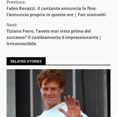
Continue
Previous:
Fabio Rovazzi, il cantante annuncia la fine:
Reading
l’annuncio proprio in queste ore | Fan sconvolti
Next:
Tiziano Ferro, l’avete mai visto prima del
successo? Il cambiamento è impressionante |
Irriconoscibile
RELATED STORIES