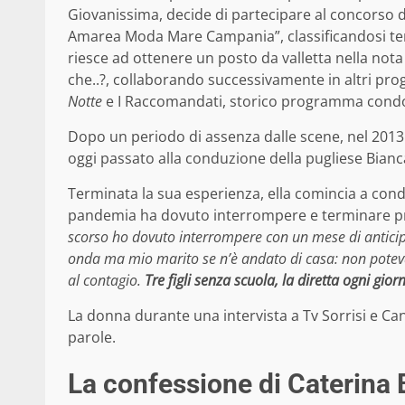
Giovanissima, decide di partecipare al concorso di
Amarea Moda Mare Campania”, classificandosi ter
riesce ad ottenere un posto da valletta nella no
che..?, collaborando successivamente in altri p
Notte
e I Raccomandati, storico programma condo
Dopo un periodo di assenza dalle scene, nel 20
oggi passato alla conduzione della pugliese Bian
Terminata la sua esperienza, ella comincia a con
pandemia ha dovuto interrompere e terminare pri
scorso ho dovuto interrompere con un mese di antici
onda ma mio marito se n’è andato di casa: non poteva r
al contagio.
Tre figli senza scuola, la diretta ogni gior
La donna durante una intervista a Tv Sorrisi e Ca
parole.
La confessione di Caterina 