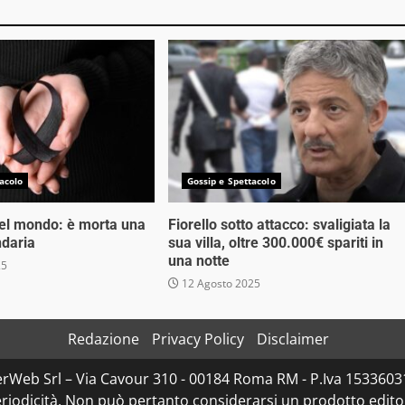
acolo
Gossip e Spettacolo
nel mondo: è morta una
Fiorello sotto attacco: svaligiata la
ndaria
sua villa, oltre 300.000€ spariti in
una notte
25
12 Agosto 2025
Redazione
Privacy Policy
Disclaimer
rWeb Srl – Via Cavour 310 - 00184 Roma RM - P.Iva 153360310
iodicità. Non può pertanto considerarsi un prodotto editoria