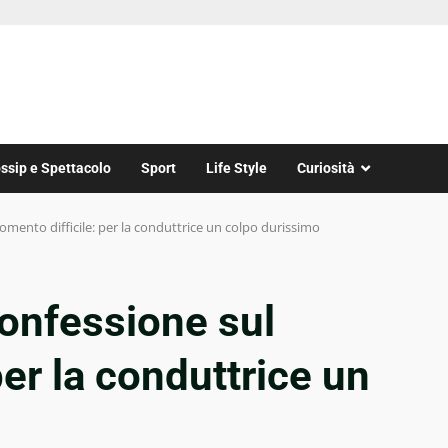
ssip e Spettacolo
Sport
Life Style
Curiosità
momento difficile: per la conduttrice un colpo durissimo
confessione sul
er la conduttrice un