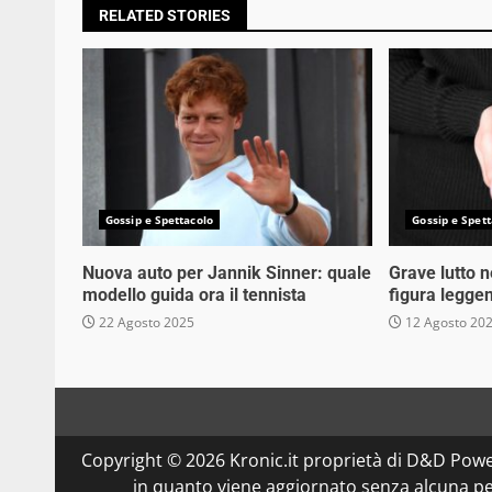
RELATED STORIES
Gossip e Spettacolo
Gossip e Spett
Nuova auto per Jannik Sinner: quale
Grave lutto 
modello guida ora il tennista
figura legge
22 Agosto 2025
12 Agosto 20
Copyright © 2026 Kronic.it proprietà di D&D Powe
in quanto viene aggiornato senza alcuna per