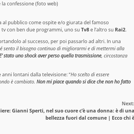
e la confessione (foto web)
ta al pubblico come ospite e/o giurata del famoso
n tv con ben due programmi, uno su
Tv8
e l’altro su
Rai2
.
ndolo al successo, per poi passarlo ad altri. In una
é sento il bisogno continuo di migliorarmi e di mettermi alla
 E’ stato uno shock aver perso quella trasmissione
, circostanza
anni lontani dalla televisione: “
Ho scelto di essere
 mondo è cambiato.
Non mi piace quando si dice che non ho fatto
Next
iere:
Gianni Sperti, nel suo cuore c’è una donna: è di un
bellezza fuori dal comune | Ecco chi 