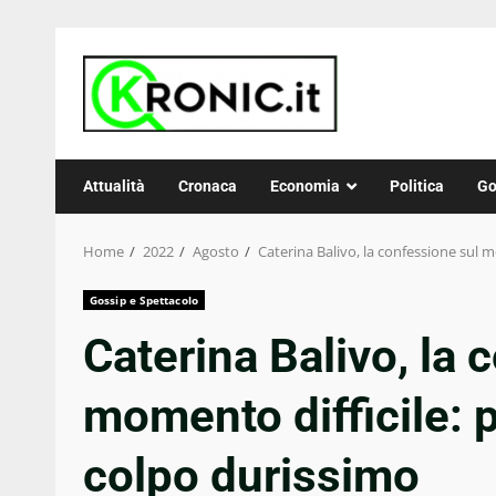
Skip
to
content
Attualità
Cronaca
Economia
Politica
Go
Home
2022
Agosto
Caterina Balivo, la confessione sul 
Gossip e Spettacolo
Caterina Balivo, la 
momento difficile: p
colpo durissimo