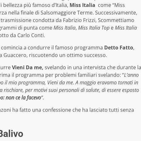
 bellezza più famoso d’Italia,
Miss Italia
come “Miss
za nella finale di Salsomaggiore Terme. Successivamente,
ta trasmissione condotta da Fabrizio Frizzi, Scommettiamo
rogrammi di punta come
Miss Italia
,
Miss Italia Top
e
Miss Italia
tto da Carlo Conti.
13 comincia a condurre il famoso programma
Detto Fatto
,
ca Guaccero, riscuotendo un ottimo successo.
durre
Vieni Da me,
svelando in una intervista che durante l
ma il programma per problemi familiari svelando: “
L’anno
po il mio programma, Vieni da me. A maggio eravamo tornati in
ischiare, per motivi suoi personali di salute, di essere esposto
no: non ce la facevo
”.
nzoni ha fatto una confessione che ha lasciato tutti senza
Balivo