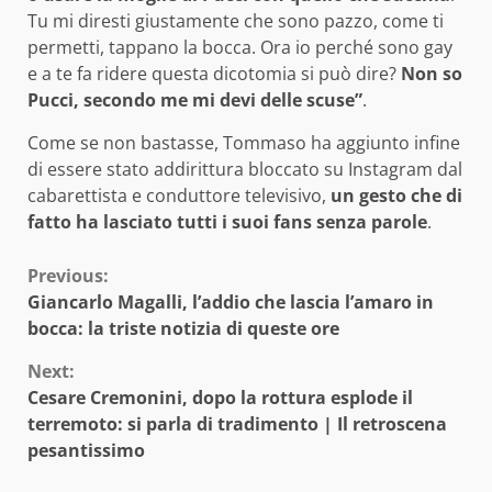
Tu mi diresti giustamente che sono pazzo, come ti
permetti, tappano la bocca. Ora io perché sono gay
e a te fa ridere questa dicotomia si può dire?
Non so
Pucci, secondo me mi devi delle scuse”
.
Come se non bastasse, Tommaso ha aggiunto infine
di essere stato addirittura bloccato su Instagram dal
cabarettista e conduttore televisivo,
un gesto che di
fatto ha lasciato tutti i suoi fans senza parole
.
Continue
Previous:
Giancarlo Magalli, l’addio che lascia l’amaro in
Reading
bocca: la triste notizia di queste ore
Next:
Cesare Cremonini, dopo la rottura esplode il
terremoto: si parla di tradimento | Il retroscena
pesantissimo