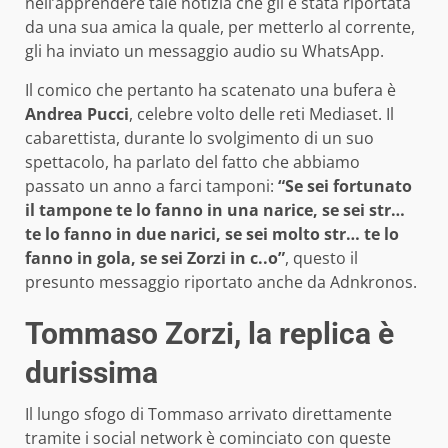
nell’apprendere tale notizia che gli è stata riportata
da una sua amica la quale, per metterlo al corrente,
gli ha inviato un messaggio audio su WhatsApp.
Il comico che pertanto ha scatenato una bufera è
Andrea Pucci
, celebre volto delle reti Mediaset. Il
cabarettista, durante lo svolgimento di un suo
spettacolo, ha parlato del fatto che abbiamo
passato un anno a farci tamponi:
“Se sei fortunato
il tampone te lo fanno in una narice, se sei str…
te lo fanno in due narici, se sei molto str… te lo
fanno in gola, se sei Zorzi in c..o”
, questo il
presunto messaggio riportato anche da Adnkronos.
Tommaso Zorzi, la replica è
durissima
Il lungo sfogo di Tommaso arrivato direttamente
tramite i social network è cominciato con queste