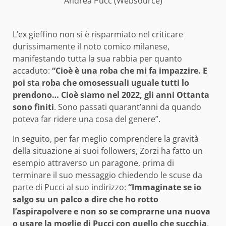
Andrea Pucc (Websource)
L’ex gieffino non si è risparmiato nel criticare
durissimamente il noto comico milanese,
manifestando tutta la sua rabbia per quanto
accaduto:
“Cioè è una roba che mi fa impazzire. E
poi sta roba che omosessuali uguale tutti lo
prendono… Cioè siamo nel 2022, gli anni Ottanta
sono finiti
. Sono passati quarant’anni da quando
poteva far ridere una cosa del genere”.
In seguito, per far meglio comprendere la gravità
della situazione ai suoi followers, Zorzi ha fatto un
esempio attraverso un paragone, prima di
terminare il suo messaggio chiedendo le scuse da
parte di Pucci al suo indirizzo:
“Immaginate se io
salgo su un palco a dire che ho rotto
l’aspirapolvere e non so se comprarne una nuova
o usare la moglie di Pucci con quello che succhia
.