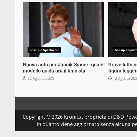
Gossip e Spettacolo
Gossip e Spett
Nuova auto per Jannik Sinner: quale
Grave lutto 
modello guida ora il tennista
figura legge
22 Agosto 2025
12 Agosto 20
Copyright © 2026 Kronic.it proprietà di D&D Powe
in quanto viene aggiornato senza alcuna per