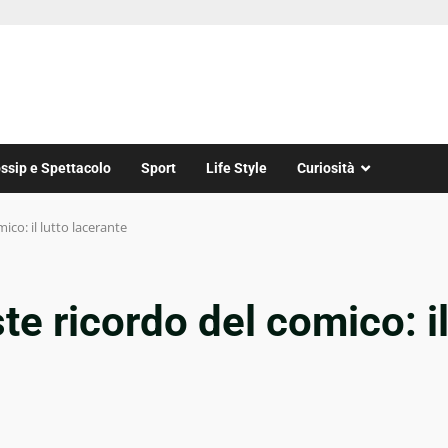
ssip e Spettacolo
Sport
Life Style
Curiosità
omico: il lutto lacerante
riste ricordo del comico: i