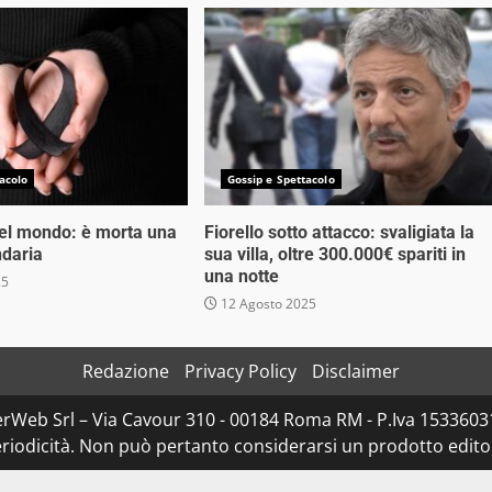
acolo
Gossip e Spettacolo
nel mondo: è morta una
Fiorello sotto attacco: svaligiata la
ndaria
sua villa, oltre 300.000€ spariti in
una notte
25
12 Agosto 2025
Redazione
Privacy Policy
Disclaimer
rWeb Srl – Via Cavour 310 - 00184 Roma RM - P.Iva 153360310
iodicità. Non può pertanto considerarsi un prodotto editoria