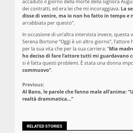
accaduto il giorno della morte della signora Augu
dei contratti, ed era lei che mi incoraggiava.
La se
disse di venire, ma io non ho fatto in tempo e
arrabbiata per questo”.
In occasione di un’altra intervista invece, questa
Serena Bortone “Oggi è un altro giorno”, l’attore
per la sua vita che per la sua carriera: “
Mia madre
ho deciso di fare l’attore tutti mi guardavano 
si è fatta questi problemi. È stata una donna imp
commuovo”
.
Continue
Previous:
Al Bano, le parole che fanno male all’anima: “
Reading
realtà drammatica…”
RELATED STORIES