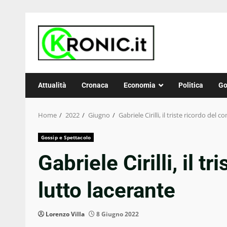
Skip
to
content
Attualità
Cronaca
Economia
Politica
Go
Home
2022
Giugno
Gabriele Cirilli, il triste ricordo del c
Gossip e Spettacolo
Gabriele Cirilli, il t
lutto lacerante
Lorenzo Villa
8 Giugno 2022