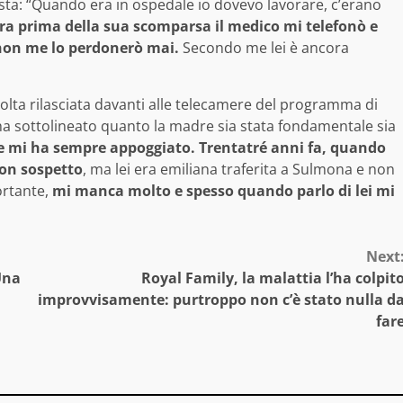
sta: “Quando era in ospedale io dovevo lavorare, c’erano
ra prima della sua scomparsa il medico mi telefonò e
 non me lo perdonerò mai.
Secondo me lei è ancora
 volta rilasciata davanti alle telecamere del programma di
 ha sottolineato quanto la madre sia stata fondamentale sia
 mi ha sempre appoggiato. Trentatré anni fa, quando
con sospetto
, ma lei era emiliana traferita a Sulmona e non
ortante,
mi manca molto e spesso quando parlo di lei mi
Next
Una
Royal Family, la malattia l’ha colpit
improvvisamente: purtroppo non c’è stato nulla d
far