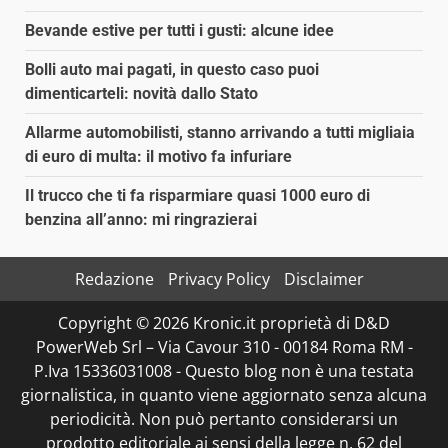
Bevande estive per tutti i gusti: alcune idee
Bolli auto mai pagati, in questo caso puoi
dimenticarteli: novità dallo Stato
Allarme automobilisti, stanno arrivando a tutti migliaia
di euro di multa: il motivo fa infuriare
Il trucco che ti fa risparmiare quasi 1000 euro di
benzina all’anno: mi ringrazierai
Redazione
Privacy Policy
Disclaimer
Copyright © 2026 Kronic.it proprietà di D&D
PowerWeb Srl – Via Cavour 310 - 00184 Roma RM -
P.Iva 15336031008 - Questo blog non è una testata
giornalistica, in quanto viene aggiornato senza alcuna
periodicità. Non può pertanto considerarsi un
prodotto editoriale ai sensi della legge n. 62 del