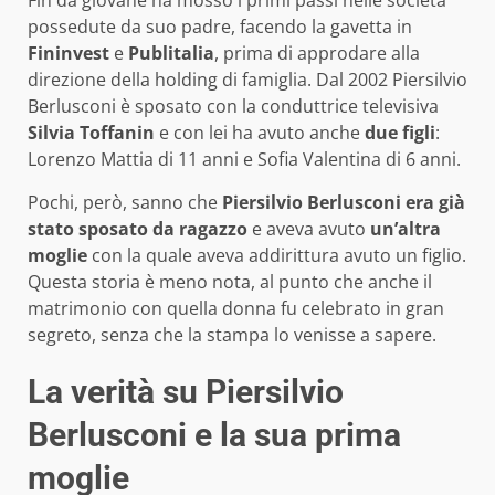
Fin da giovane ha mosso i primi passi nelle società
possedute da suo padre, facendo la gavetta in
Fininvest
e
Publitalia
, prima di approdare alla
direzione della holding di famiglia. Dal 2002 Piersilvio
Berlusconi è sposato con la conduttrice televisiva
Silvia Toffanin
e con lei ha avuto anche
due figli
:
Lorenzo Mattia di 11 anni e Sofia Valentina di 6 anni.
Pochi, però, sanno che
Piersilvio Berlusconi era già
stato sposato da ragazzo
e aveva avuto
un’altra
moglie
con la quale aveva addirittura avuto un figlio.
Questa storia è meno nota, al punto che anche il
matrimonio con quella donna fu celebrato in gran
segreto, senza che la stampa lo venisse a sapere.
La verità su Piersilvio
Berlusconi e la sua prima
moglie