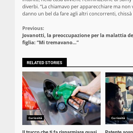
diverbi. “La chiamavo per apparecchiare ma non ven
danno un bel da fare agli altri concorrenti, chiss
Continue
Previous:
Jovanotti, la preoccupazione per la malattia de
Reading
figlia: “Mi tremavano…”
RELATED STORIES
Curiosità
Curiosità
Il trucco che ti fa risparmiare quasi
Patente sosp