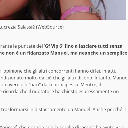
Lucrezia Salassié (WebSource)
rante le puntate del ‘
Gf Vip 6′ fino a lasciare tutti senza
 che non è un fidanzato Manuel, ma neanche un semplice
’opinione che gli altri concorrenti hanno di lei. Infatti,
dizionato molto da ciò che gli altri dicono. Intanto, Manue
n avere più “baci” dalla principessa. Mentre, il
e ricorda che il nuotatore ha chiesto espressamente un
a trasformarsi in distaccamento da Manuel. Anche perché il
Youssef, che proprio con la sorella di Jessica ha avuto vari