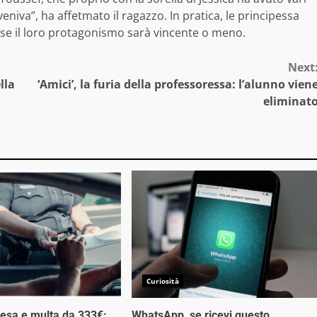
iva”, ha affetmato il ragazzo. In pratica, le principessa
à se il loro protagonismo sarà vincente o meno.
Next
lla
‘Amici’, la furia della professoressa: l’alunno vien
eliminat
Curiosità
esa e multa da 333€:
WhatsApp, se ricevi questo