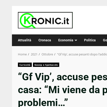
Skip
to
content
Attualità
Cronaca
Economia
Politica
Go
Home
2021
Ottobre
“Gf Vip’, accuse pesanti dopo l’add
Curiosità
Gossip e Spettacolo
“Gf Vip’, accuse pes
casa: “Mi viene da p
problemi…”