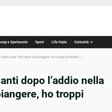
ssip e Spettacolo
Sport
Life Style
Curiosità
io nella casa: “Mi viene da piangere, ho troppi problemi…”
anti dopo l’addio nella
iangere, ho troppi