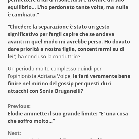
equilibrio… L’ho perdonato tante volte, ma nulla
è cambiato.”
“
Chiedere la separazione è stato un gesto
significativo per fargli capire che se andava
avanti in quel modo mi avrebbe perso. Ho dovuto
dare priorità a nostra figlia, concentrarmi su di
lei
“,
ha concluso la conduttrice.
Un periodo molto complesso quindi per
l’opinionista Adriana Volpe,
le farà veramente bene
finire nel mirino del gossip per questi duri
attacchi con Sonia Bruganelli?
Continue
Previous:
Elodie ammette il suo grande limite: “E’ una cosa
Reading
che soffro molto…”
Next: