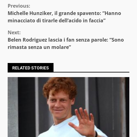
Continue
Previous:
Michelle Hunziker, il grande spavento: “Hanno
Reading
minacciato di tirarle dell’acido in faccia”
Next:
Belen Rodriguez lascia i fan senza parole: “Sono
rimasta senza un molare”
RELATED STORIES