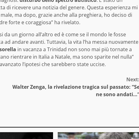
diagnosi:
disturbo dello spettro autistico
. È stato un
ta di ricevere una notizia del genere. Questa esperienza mi
o male, ma dopo, grazie anche alla preghiera, ho deciso di
re forte e coraggiosa” ha rivelato.
i da un giorno all’altro ed è come se il mondo le fosse
a ad andare avanti. Tuttavia, la vita l’ha messa nuovamente
sorella
in vacanza a Trinidad non sono mai più tornate a
no rientrare in Italia a Natale, ma sono sparite nel nulla”
avanzato l’ipotesi che sarebbero state uccise.
Next
Walter Zenga, la rivelazione tragica sul passato: “S
ne sono andati…