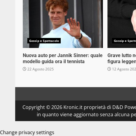
Gossip e Spettacolo
Gossip e Spett
Nuova auto per Jannik Sinner: quale
Grave lutto 
modello guida ora il tennista
figura legge
22 Agosto 2025
12 Agosto 20
Copyright © 2026 Kronic.it proprietà di D&D Powe
in quanto viene aggiornato senza alcuna per
Change privacy settings