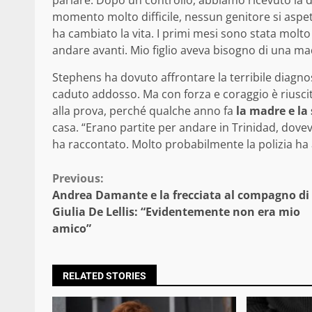
parlare. Dopo un controllo, abbiamo ricevuto la 
momento molto difficile, nessun genitore si aspet
ha cambiato la vita. I primi mesi sono stata molt
andare avanti. Mio figlio aveva bisogno di una mad
Stephens ha dovuto affrontare la terribile diagnos
caduto addosso. Ma con forza e coraggio è riuscit
alla prova, perché qualche anno fa
la madre e la 
casa. “Erano partite per andare in Trinidad, doveva
ha raccontato. Molto probabilmente la polizia ha 
Continue
Previous:
Andrea Damante e la frecciata al compagno di
Reading
Giulia De Lellis: “Evidentemente non era mio
amico”
RELATED STORIES