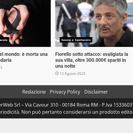
acolo
Gossip e Spettacolo
nel mondo: è morta una
Fiorello sotto attacco: svaligiata la
ndaria
sua villa, oltre 300.000€ spariti in
una notte
25
12 Agosto 2025
Redazione
Privacy Policy
Disclaimer
rWeb Srl – Via Cavour 310 - 00184 Roma RM - P.Iva 153360310
iodicità. Non può pertanto considerarsi un prodotto editoria