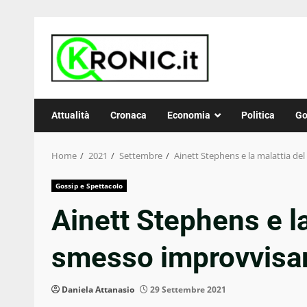
Skip
to
content
Attualità
Cronaca
Economia
Politica
Go
Home
2021
Settembre
Ainett Stephens e la malattia de
Gossip e Spettacolo
Ainett Stephens e la 
smesso improvvisam
Daniela Attanasio
29 Settembre 2021