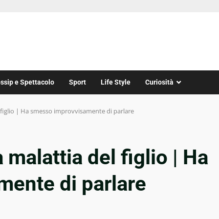
ssip e Spettacolo
Sport
Life Style
Curiosità
l figlio | Ha smesso improvvisamente di parlare
malattia del figlio | Ha
ente di parlare