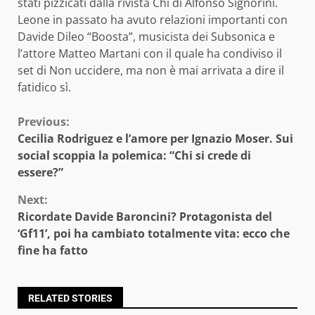
stati pizzicati dalla rivista Chi di Alfonso Signorini.
Leone in passato ha avuto relazioni importanti con
Davide Dileo “Boosta”, musicista dei Subsonica e
l’attore Matteo Martani con il quale ha condiviso il
set di Non uccidere, ma non è mai arrivata a dire il
fatidico sì.
Continue
Previous:
Cecilia Rodriguez e l’amore per Ignazio Moser. Sui
Reading
social scoppia la polemica: “Chi si crede di
essere?”
Next:
Ricordate Davide Baroncini? Protagonista del
‘Gf11’, poi ha cambiato totalmente vita: ecco che
fine ha fatto
RELATED STORIES