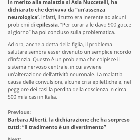
in merito alla malattia si Asia Nuccetelli, ha
dichiarato che derivava da “un’assenza
neurologica’.
Infatti, il tutto era inerente ad alcuni
problemi di
epilessia
. “Per curarla le davo 900 gocce
al giorno” ha poi concluso sulla problematica.
Ad ora, anche a detta della figlia, il problema
salutare sembra esser divenuto un semplice ricordo
d’infanzia. Questo è un problema che colpisce il
sistema nervoso centrale, in cui avviene
un’alterazione dell’attività neuronale. La malattia
causa delle convulsioni, alcune crisi epilettiche e, nel
peggiore dei casi la perdita della coscienza in circa
500 mila casi in Italia.
Continue
Previous:
Barbara Alberti, la dichiarazione che ha sorpreso
Reading
tutti: “Il tradimento è un divertimento”
Next: