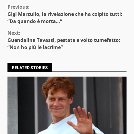
Continue
Previous:
Gigi Marzullo, la rivelazione che ha colpito tutti:
Reading
“Da quando è morta…”
Next:
Guendalina Tavassi, pestata e volto tumefatto:
“Non ho più le lacrime”
RELATED STORIES