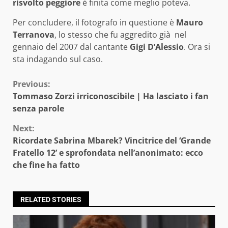
risvolto peggiore
è finita come meglio poteva.
Per concludere, il fotografo in questione è
Mauro
Terranova
, lo stesso che fu aggredito già nel
gennaio del 2007 dal cantante
Gigi D’Alessio
. Ora si
sta indagando sul caso.
Continue
Previous:
Tommaso Zorzi irriconoscibile | Ha lasciato i fan
Reading
senza parole
Next:
Ricordate Sabrina Mbarek? Vincitrice del ‘Grande
Fratello 12’ e sprofondata nell’anonimato: ecco
che fine ha fatto
RELATED STORIES