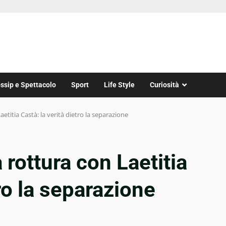
ssip e Spettacolo
Sport
Life Style
Curiosità
aetitia Castà: la verità dietro la separazione
 rottura con Laetitia
tro la separazione