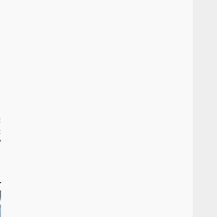
:
:
”