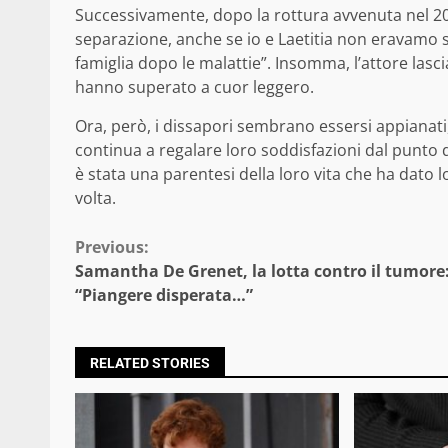
Successivamente, dopo la rottura avvenuta nel 2013
separazione, anche se io e Laetitia non eravamo 
famiglia dopo le malattie”. Insomma, l’attore lasc
hanno superato a cuor leggero.
Ora, però, i dissapori sembrano essersi appianati,
continua a regalare loro soddisfazioni dal punto d
è stata una parentesi della loro vita che ha dato l
volta.
Continue
Previous:
Samantha De Grenet, la lotta contro il tumore
Reading
“Piangere disperata…”
RELATED STORIES