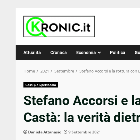
Skip
to
content
Attualità
Cronaca
Economia
Politica
Go
Home
2021
Settembre
Stefano Accorsi e la rottura con L
Gossip e Spettacolo
Stefano Accorsi e la
Castà: la verità die
Daniela Attanasio
9 Settembre 2021