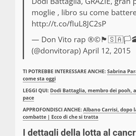
Dodi Battaglia, GRAZIE, gran p
moglie , libro su come batter
http://t.co/fIuL8JC2sP
— Don Vito rap ®©🏴🇸🇦🏳
(@donvitorap)
April 12, 2015
TI POTREBBE INTERESSARE ANCHE:
Sabrina Para
come sta oggi
LEGGI QUI:
Dodi Battaglia, membro dei pooh, ab
pace
APPROFONDISCI ANCHE:
Albano Carrisi, dopo l
combatte | Ecco di che si tratta
I dettagli della lotta al can