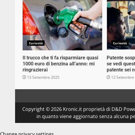
Curiosità
Curiosità
Il trucco che ti fa risparmiare quasi
Patente sosp
1000 euro di benzina all’anno: mi
se vedi quest
ringrazierai
patente sei n
13 Settembre 2025
12 Settembre
Copyright © 2026 Kronic.it proprietà di D&D Powe
in quanto viene aggiornato senza alcuna per
Change privacy settings