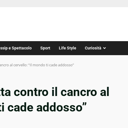
ssip e Spettacolo
Sport
Life Style
Curiosità
 cancro al cervello: “Il mondo ti cade addosso”
tta contro il cancro al
 ti cade addosso”