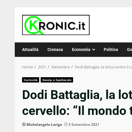
Skip
to
content
Attualità
Cronaca
Economia
Politica
Go
Home
2021
Settembre
Dodi Battaglia, la lotta contro il
Curiosità
Gossip e Spettacolo
Dodi Battaglia, la lo
cervello: “Il mondo
Michelangelo Loriga
5 Settembre 2021