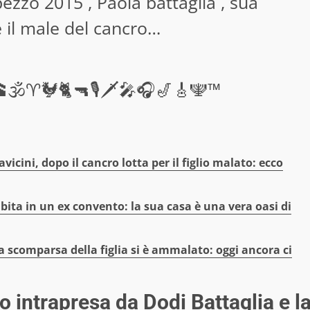
ezzo 2015 , Paola battaglia , sua
e il male del cancro…
🕉♈🐓🐈🔫🎙🗡🎤🎧🎷🎸🕎™
vicini, dopo il cancro lotta per il figlio malato: ecco
ita in un ex convento: la sua casa è una vera oasi di
a scomparsa della figlia si è ammalato: oggi ancora ci
cro intrapresa da Dodi Battaglia e l