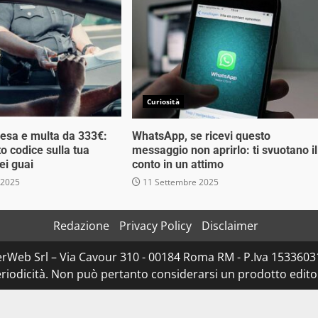
Curiosità
esa e multa da 333€:
WhatsApp, se ricevi questo
o codice sulla tua
messaggio non aprirlo: ti svuotano il
ei guai
conto in un attimo
 2025
11 Settembre 2025
Redazione
Privacy Policy
Disclaimer
rWeb Srl – Via Cavour 310 - 00184 Roma RM - P.Iva 153360310
iodicità. Non può pertanto considerarsi un prodotto editoria