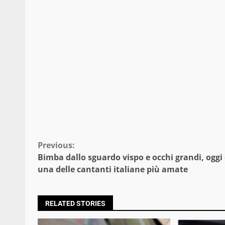
Continue
Previous:
Bimba dallo sguardo vispo e occhi grandi, oggi
Reading
una delle cantanti italiane più amate
RELATED STORIES