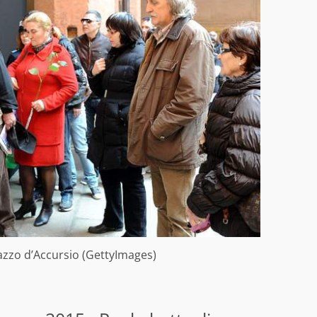
alazzo d’Accursio (GettyImages)