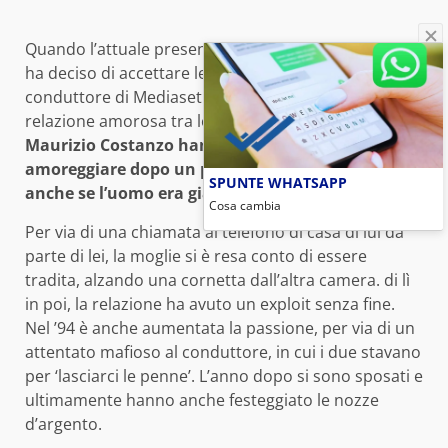
Quando l’attuale presentatrice di ‘Uomini e donne’
ha deciso di accettare le avance professionali del
conduttore di Mediaset non c’era ancora una
relazione amorosa tra loro.
Maria De Filippi e
Maurizio Costanzo hanno iniziato ad
amoreggiare dopo un po’ dal loro primo incontro,
SPUNTE WHATSAPP
anche se l’uomo era già sposato.
Cosa cambia
Per via di una chiamata al telefono di casa di lui da
parte di lei, la moglie si è resa conto di essere
tradita, alzando una cornetta dall’altra camera. di lì
in poi, la relazione ha avuto un exploit senza fine.
Nel ’94 è anche aumentata la passione, per via di un
attentato mafioso al conduttore, in cui i due stavano
per ‘lasciarci le penne’. L’anno dopo si sono sposati e
ultimamente hanno anche festeggiato le nozze
d’argento.