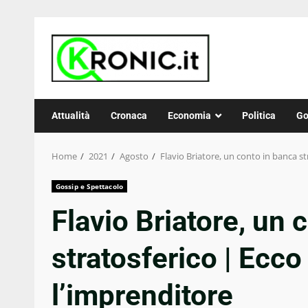
Skip
to
content
Attualità
Cronaca
Economia
Politica
Go
Home
2021
Agosto
Flavio Briatore, un conto in banca s
Gossip e Spettacolo
Flavio Briatore, un 
stratosferico | Ecc
l’imprenditore