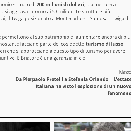
monio stimato di
200 milioni di dollari
, o almeno era
to si aggirava intorno ai 53 milioni. Le strutture più
bai, il Twiga posizionato a Montecarlo e il Sumosan Twiga di
ore permettono al suo patrimonio di aumentare ancora di più
nostante facciano parte del cosiddetto
turismo di lusso
.
nieri che si approcciano a questo tipo di turismo per avere
untive. E Briatore è una garanzia in ciò.
Next
Da Pierpaolo Pretelli a Stefania Orlando | L’estat
italiana ha visto l’esplosione di un nuov
fenomen