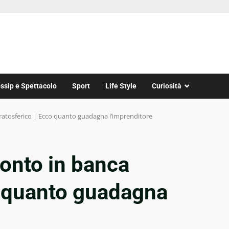
ssip e Spettacolo
Sport
Life Style
Curiosità
tratosferico | Ecco quanto guadagna l’imprenditore
conto in banca
o quanto guadagna