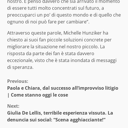
nostro. E penso davvero che sia arrivato il momento
di essere tutti molto concentrati sul futuro, a
preoccuparci un po’ di questo mondo e di quello che
ognuno di noi può fare per cambiare”.
Attraverso queste parole, Michelle Hunziker ha
chiesto ai suoi fan piccole soluzioni concrete per
migliorare la situazione nel nostro piccolo. La
risposta da parte dei fan è stata davvero
eccezionale, visto che è stata inondata di messaggi
di speranza.
Continue
Previous:
Paola e Chiara, dal successo all’improvviso litigio
Reading
| Come stanno oggi le cose
Next:
Giulia De Lellis, terribile esperienza vissuta. La
denuncia sui social: “Scena agghiacciante!”