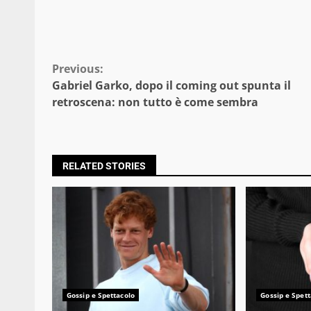
Continue
Previous:
Gabriel Garko, dopo il coming out spunta il
Reading
retroscena: non tutto è come sembra
RELATED STORIES
Gossip e Spettacolo
Gossip e Spett