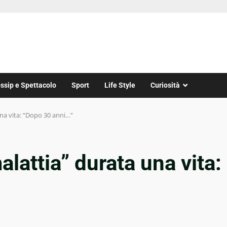
ssip e Spettacolo
Sport
Life Style
Curiosità
una vita: “Dopo 30 anni…”
alattia” durata una vita: