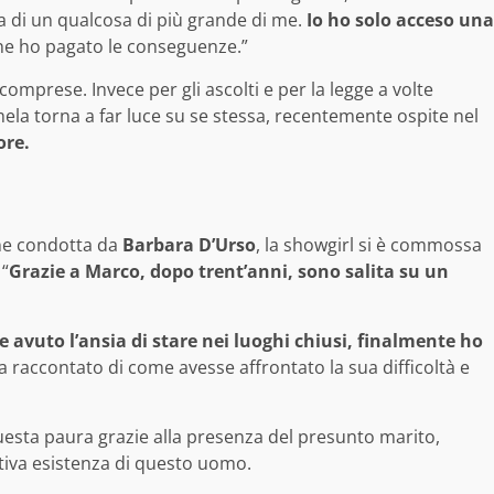
a di un qualcosa di più grande di me.
Io ho solo acceso una
 ne ho pagato le conseguenze.”
omprese. Invece per gli ascolti e per la legge a volte
mela torna a far luce su se stessa, recentemente ospite nel
ore.
one condotta da
Barbara D’Urso
, la showgirl si è commossa
 “
Grazie a Marco, dopo trent’anni, sono salita su un
 avuto l’ansia di stare nei luoghi chiusi, finalmente ho
va raccontato di come avesse affrontato la sua difficoltà e
uesta paura grazie alla presenza del presunto marito,
tiva esistenza di questo uomo.