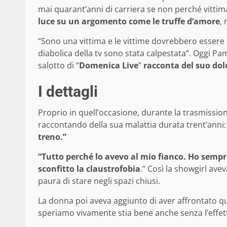
mai quarant’anni di carriera se non perché vittim
luce su un argomento come le truffe d’amore
,
“Sono una vittima e le vittime dovrebbero essere c
diabolica della tv sono stata calpestata“. Oggi Pa
salotto di “
Domenica Live
”
racconta del suo dol
I dettagli
Proprio in quell’occasione, durante la trasmissi
raccontando della sua malattia durata trent’anni:
treno.”
“Tutto perché lo avevo al mio fianco. Ho sempre
sconfitto la claustrofobia
.” Così la showgirl ave
paura di stare negli spazi chiusi.
La donna poi aveva aggiunto di aver affrontato q
speriamo vivamente stia bene anche senza l’effet