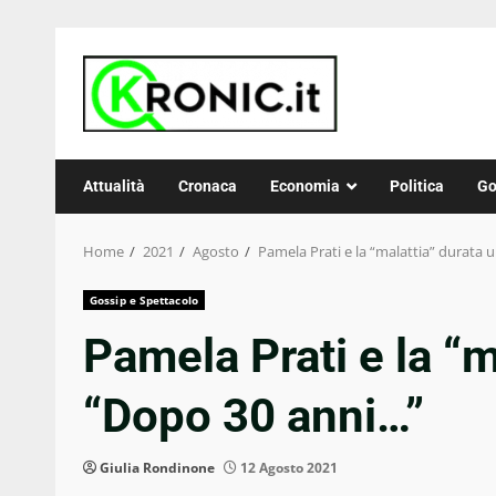
Skip
to
content
Attualità
Cronaca
Economia
Politica
Go
Home
2021
Agosto
Pamela Prati e la “malattia” durata 
Gossip e Spettacolo
Pamela Prati e la “m
“Dopo 30 anni…”
Giulia Rondinone
12 Agosto 2021