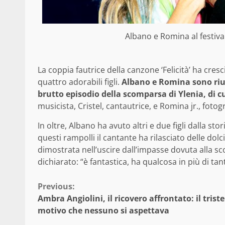
Albano e Romina al festiv
La coppia fautrice della canzone ‘Felicità’ ha cres
quattro adorabili figli.
Albano e Romina sono riusc
brutto episodio della scomparsa di Ylenia, di c
musicista, Cristel, cantautrice, e Romina jr., fotogr
In oltre, Albano ha avuto altri e due figli dalla sto
questi rampolli il cantante ha rilasciato delle dolci
dimostrata nell’uscire dall’impasse dovuta alla scom
dichiarato: “è fantastica, ha qualcosa in più di tanti
Continue
Previous:
Ambra Angiolini, il ricovero affrontato: il triste
Reading
motivo che nessuno si aspettava