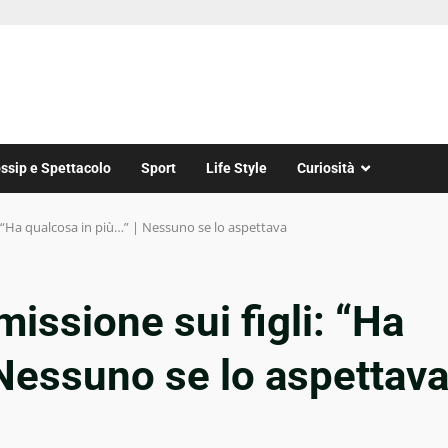
ssip e Spettacolo
Sport
Life Style
Curiosità
i: “Ha qualcosa in più…” | Nessuno se lo aspettava
missione sui figli: “Ha
 Nessuno se lo aspettav