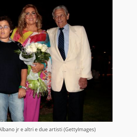
bano jr e altri e due artisti (GettyImages)