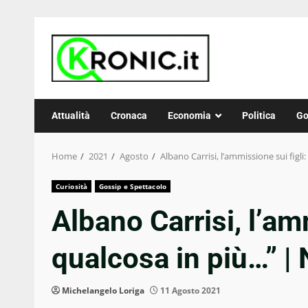
Skip
to
content
Attualità
Cronaca
Economia
Politica
Go
Home
2021
Agosto
Albano Carrisi, l’ammissione sui figl
Curiosità
Gossip e Spettacolo
Albano Carrisi, l’am
qualcosa in più…” |
Michelangelo Loriga
11 Agosto 2021