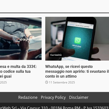
Curiosità
esa e multa da 333€:
WhatsApp, se ricevi questo
o codice sulla tua
messaggio non aprirlo: ti svuotano il
ei guai
conto in un attimo
 2025
11 Settembre 2025
Redazione
Privacy Policy
Disclaimer
rWeb Srl – Via Cavour 310 - 00184 Roma RM - P.Iva 153360310