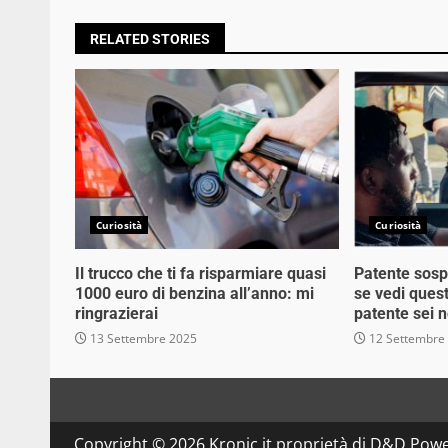
RELATED STORIES
Curiosità
Curiosità
Il trucco che ti fa risparmiare quasi
Patente sosp
1000 euro di benzina all’anno: mi
se vedi quest
ringrazierai
patente sei n
13 Settembre 2025
12 Settembre
Copyright © 2026 Kronic.it proprietà di D&D Powe