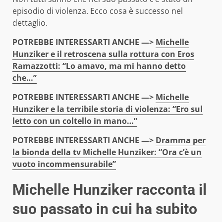
episodio di violenza. Ecco cosa è successo nel
dettaglio.
POTREBBE INTERESSARTI ANCHE —>
Michelle
Hunziker e il retroscena sulla rottura con Eros
Ramazzotti: “Lo amavo, ma mi hanno detto
che…”
POTREBBE INTERESSARTI ANCHE —>
Michelle
Hunziker e la terribile storia di violenza: “Ero sul
letto con un coltello in mano…”
POTREBBE INTERESSARTI ANCHE —>
Dramma per
la bionda della tv Michelle Hunziker: “Ora c’è un
vuoto incommensurabile”
Michelle Hunziker racconta il
suo passato in cui ha subito