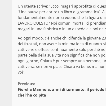
Un utente scrive: “Ecco, magari approfitta di que
“Una pausa per aprire un libro di grammatica”. Al
fondamentalmente non credono che la figura di in
LAVORO QUESTO? Noi comuni mortali ci prendia
magari in una fabbrica o in un ospedale e poi ne 
Ad ogni modo, c’è anche chi difende la giovane 23
dei frustati, non avete la minima idea di quanto s
cattiverie e offese continuamente solo perché non vi
parte bella della sua vita non significa che non p
ogni giorno, Chiara è pur sempre una persona, un
cattiveria, se non vi piace Chiara va bene, ma non s
voi”.
Continue
Previous:
Fiorella Mannoia, anni di tormento: il periodo
Reading
che l’ha colpita