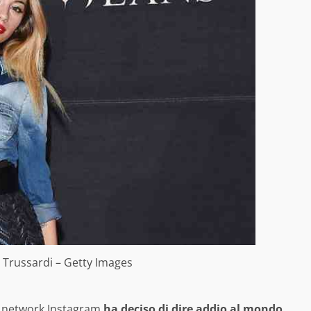
i Trussardi – Getty Images
al network Instagram
ha deciso di dire addio al mondo