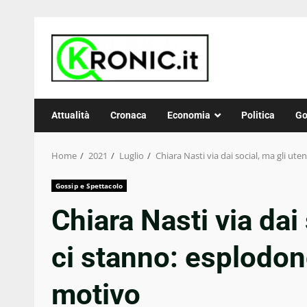
Skip
to
content
Attualità
Cronaca
Economia
Politica
Go
Home
2021
Luglio
Chiara Nasti via dai social, ma gli ute
Gossip e Spettacolo
Chiara Nasti via dai
ci stanno: esplodono
motivo