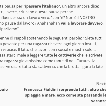
sta pausa per
ripassare l’italiano
“, un altro ancora dice:
tri, invece, criticano questa pausa perché
fluencer sia un lavoro vero: “com’è? Non è il VOSTRO
mo pause dal lavoro? Ahahahahah
vai a lavorare davvero
,
riparliamo”.
enne di Napoli sostenendo le seguenti parole: ” Siete tutti
ia pesante per una ragazza ricevere ogni giorno insulti,
 piace. Il fatto che lavori con i social e mostri solo la
ossa starci male a leggere tutte
le cattiverie
che le scrivete
a ragazza giovanissima come tante di noi. Curatevi la
erve usare tutta sta cattiveria, che la brutta figura la fate
Next
 buio
Francesca Fialdini sorprende tutti: altro ch
spiaggia e mare, ecco come sta passando l
vacanz