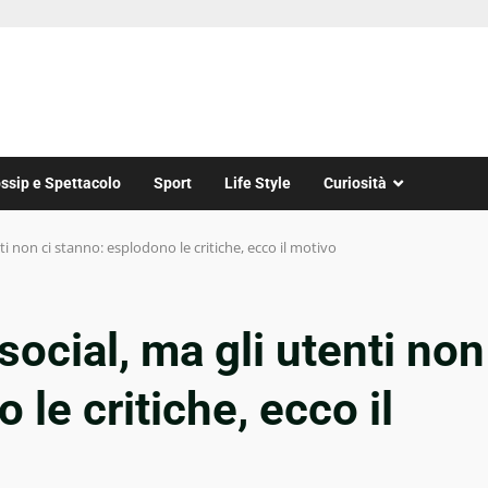
ssip e Spettacolo
Sport
Life Style
Curiosità
nti non ci stanno: esplodono le critiche, ecco il motivo
 social, ma gli utenti non
 le critiche, ecco il